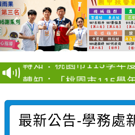
【甄選結果(第4招)】公
【甄選結果(第12招)】
學年度第1學期第9次代
轉知：桃園市115學年
學年度第1學期第7次代
結果(第4招)
轉知：「桃園市115學
賽及師生本土語及新住
結果(第12招)
轉知：「115年金融知
比賽實施要點」
賽實施要點
轉知臺中市政府政風處
動辦法」
最新公告-學務處
轉知：「115學年度全
城市手牽手，綠能透明