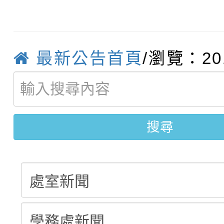
轉知臺中市政府政風處
動辦法」
轉知：「115學年度全
城市手牽手，綠能透明
最新公告首頁
/瀏覽：20
轉知：桃園市115年度
劇比賽實施要點」及修
畫影片一案
【甄選結果(第11招)】
敬師藝文競賽』實施計
表
【甄選結果(第3招)】公
學年度第1學期第7次代
搜尋
學年度第1學期第9次代
結果(第11招)
結果(第3招)