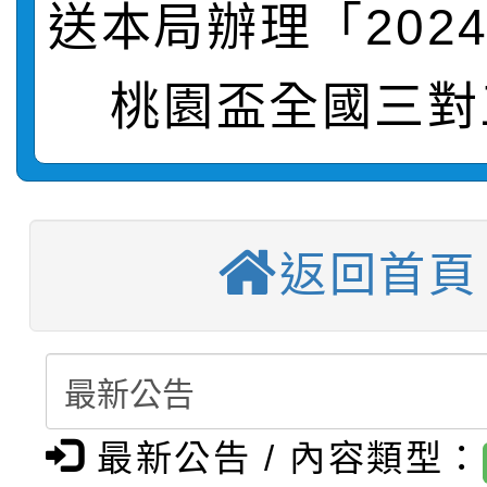
送本局辦理「202
轉知：桃園市115年度
劇比賽實施要點」及修
畫影片一案
【甄選結果(第11招)】
敬師藝文競賽』實施計
表
桃園盃全國三對
【甄選結果(第3招)】公
學年度第1學期第7次代
【甄選結果(第4招)】公
學年度第1學期第9次代
結果(第11招)
返回首頁
【甄選結果(第12招)】
學年度第1學期第9次代
結果(第3招)
轉知：桃園市115學年
學年度第1學期第7次代
結果(第4招)
轉知：「桃園市115學
賽及師生本土語及新住
結果(第12招)
轉知：「115年金融知
比賽實施要點」
賽實施要點
最新公告 / 內容類型：