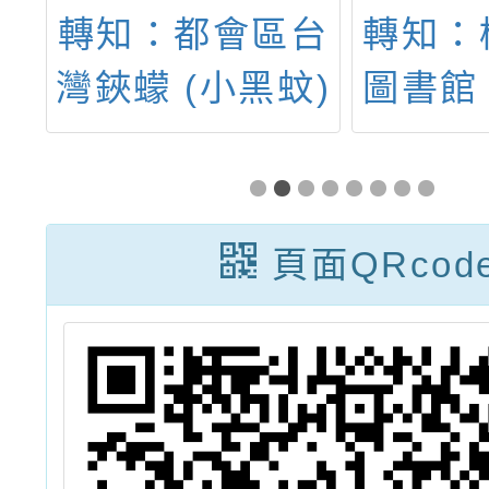
年
轉知：都會區台
轉知：
計
灣鋏蠓 (小黑蚊)
圖書館
果
防治實作研習
郎—
會
營，詳如說明。
頁面QRcod