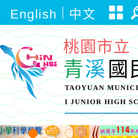
English
中文
桃園市立
青
溪
國
TAOYUAN MUNICI
I JUNIOR HIGH 