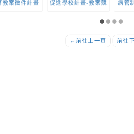
育教案徵件計畫
促進學校計畫-教案競
病管
，詳如附件。
賽」
起走過
嚴重
大流
子
←
前往上一頁
前往