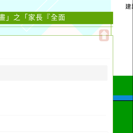
計畫」之「家長『全面
開
啟
上
方
區
塊
」