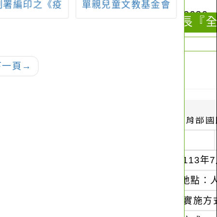
制署編印之《疫
單親兒童文教基金會
研
：COVID-19
「單親家庭子女徵文
特殊傳染性肺炎
繪畫比賽」
行工作紀實》電
版，如說明。
下一頁
→