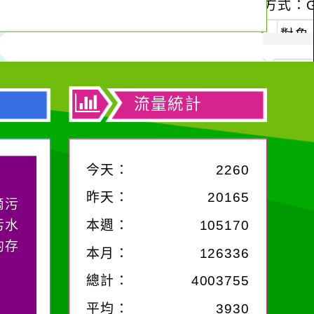
流量統計
今天：
2260
昨天：
20165
滴污
污水
本週：
105170
的存
本月：
126336
總計：
4003755
平均：
3930