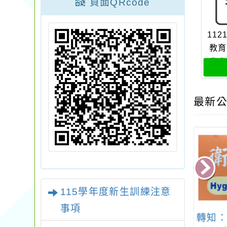
頁面QRcode
11
教育
畫家
題演
最新公
115學年度新生訓練注意
事項
第11屆「2025
「說出來，更健康！
轉知：