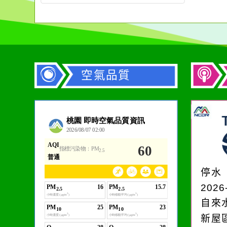
空氣品質
作者：網路小語
在實現理想的路途中，
必須排除一切干擾，特
停水
別是要看清那些美麗的
2026
誘惑。
自來
新屋