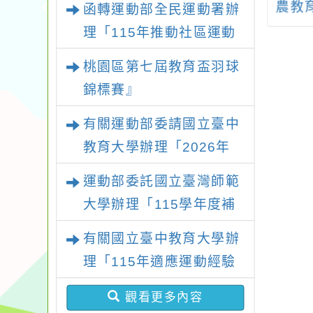
國際動畫影展」
公民參與暨衛教工作
農教
函轉運動部全民運動署辦
及系列活動
坊－新住民衛生保健
一案
理「115年推動社區運動
友善服務」
俱樂部營運增能研習計
桃園區第七屆教育盃羽球
畫」1 份，請踴躍報名參
錦標賽』
加並本權責核予出席人員
有關運動部委請國立臺中
公(差)假登記
教育大學辦理「2026年
『王牌愛／礙運動』適應
運動部委託國立臺灣師範
運動系列徵選頒獎典禮暨
大學辦理「115學年度補
適應體育成果展」
助身心障礙運動推廣計
有關國立臺中教育大學辦
畫」延長收件期限至115
理「115年適應運動經驗
年7月31日止，請踴躍提
分享及議題交流」活動，
報計畫書及經費表
觀看更多內容
請踴躍報名參加