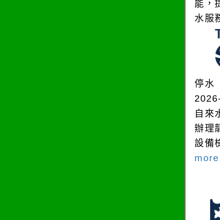
能，
水服
停水
2026
自來
辦理
設備
more.