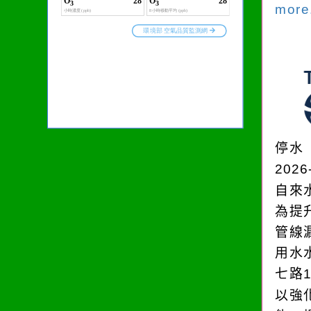
more.
停水
2026
自來
為提
管線
用水
七路
以強