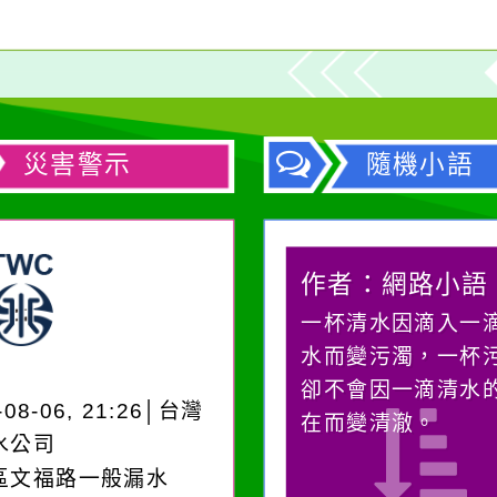
災害警示
隨機小語
作者：網路小語
作者：網路小語
生活是一面鏡子。你對
一杯清水因滴入一
它笑，它就對你笑；你
水而變污濁，一杯
對它哭，它也對你哭。
卻不會因一滴清水
-08-06, 21:26│台灣
在而變清澈。
水公司
區文福路一般漏水