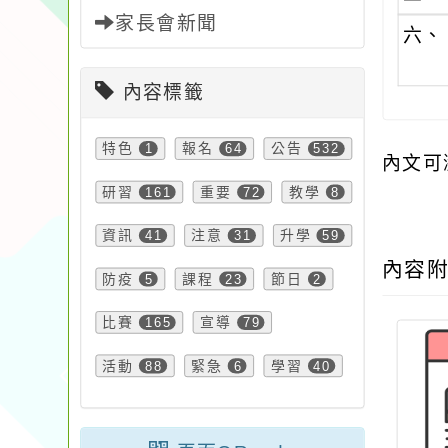
家長會新聞
六、
內容標籤
特色
1
報名
64
公告
532
內文可
研習
161
重要
72
教學
8
資訊
41
注意
31
升學
59
內容
防疫
5
課程
23
節日
2
比賽
165
宣導
79
活動
88
緊急
6
學習
40