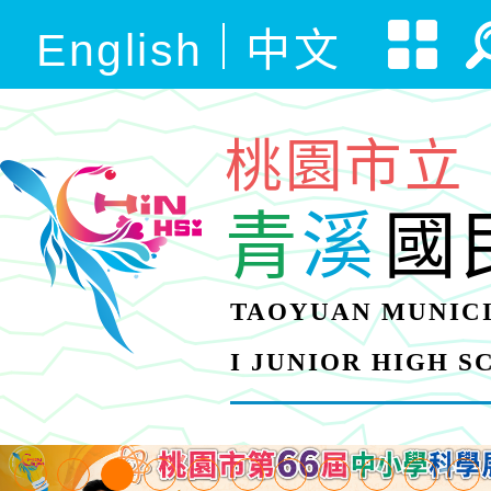
English
中文
桃園市立
青
溪
國
TAOYUAN MUNICI
I JUNIOR HIGH 