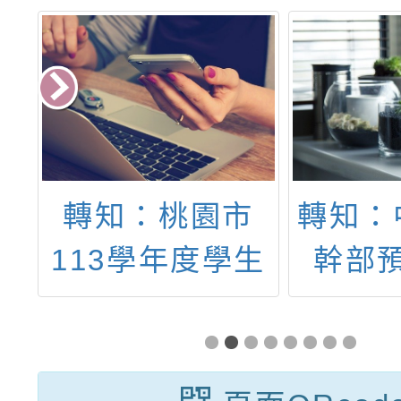
年
轉知：桃園市
轉知：
表
113學年度學生
幹部
出
美術比賽實施要
113
O
點
部招
任