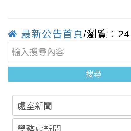
轉知臺中市政府政風處
動辦法」
轉知：「115學年度全
城市手牽手，綠能透明
最新公告首頁
/瀏覽：24
轉知：桃園市115年度
劇比賽實施要點」及修
畫影片一案
【甄選結果(第11招)】
敬師藝文競賽』實施計
表
【甄選結果(第3招)】公
學年度第1學期第7次代
搜尋
學年度第1學期第9次代
結果(第11招)
結果(第3招)