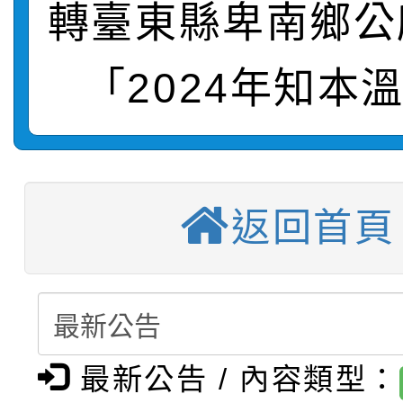
轉臺東縣卑南鄉公
轉知：桃園市115年度
劇比賽實施要點」及修
畫影片一案
【甄選結果(第11招)】
敬師藝文競賽』實施計
表
「2024年知本
【甄選結果(第3招)】公
學年度第1學期第7次代
【甄選結果(第4招)】公
學年度第1學期第9次代
結果(第11招)
返回首頁
【甄選結果(第12招)】
學年度第1學期第9次代
結果(第3招)
轉知：桃園市115學年
學年度第1學期第7次代
結果(第4招)
轉知：「桃園市115學
賽及師生本土語及新住
結果(第12招)
轉知：「115年金融知
比賽實施要點」
賽實施要點
最新公告 / 內容類型：