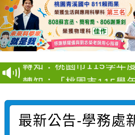
【甄選結果(第4招)】公
【甄選結果(第12招)】
學年度第1學期第9次代
轉知：桃園市115學年
學年度第1學期第7次代
結果(第4招)
轉知：「桃園市115學
賽及師生本土語及新住
結果(第12招)
轉知：「115年金融知
比賽實施要點」
賽實施要點
轉知臺中市政府政風處
動辦法」
最新公告-學務處
轉知：「115學年度全
城市手牽手，綠能透明