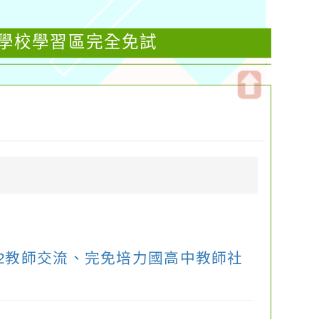
等學校學習區完全免試
開
啟
上
方
區
塊
-2教師交流、完免培力國高中教師社