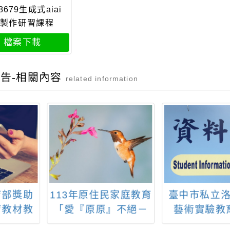
08679生成式aiai
製作研習課程
檔案下載
告-相關內容
related information
年原住民家庭教育
臺中市私立洛克威爾
轉知
『原原』不絕－
藝術實驗教育學校
團法
共學同樂會」
「114學年度校園參觀
醫院