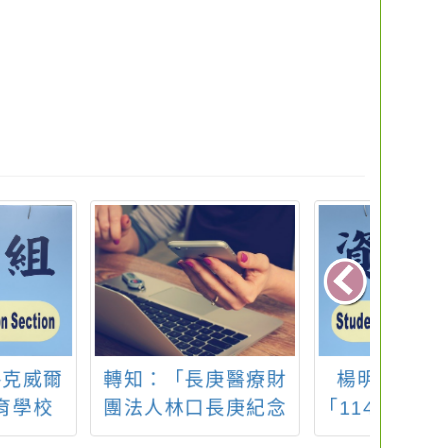
：「長庚醫療財
楊明國中辦理本市
轉知
人林口長庚紀念
「114學年度生涯發展
中山大
辦理兒童心智科
教育及技藝教育宣導
「校