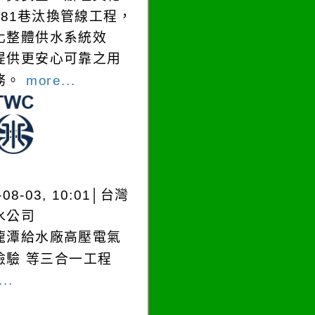
181巷汰換管線工程，
化整體供水系統效
提供更安心可靠之用
務。
more...
-08-03, 10:01│台灣
水公司
龍潭給水廠高壓電氣
檢驗 等三合一工程
..