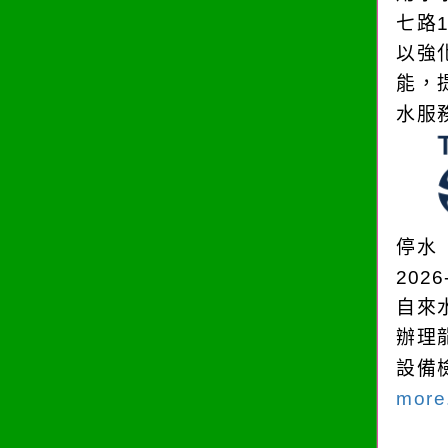
七路
以強
能，
水服
停水
2026
自來
辦理
設備
more.