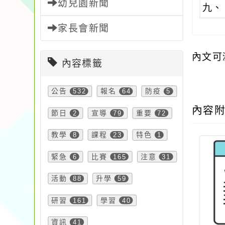
幼兒園新聞
九、
家長會新聞
內文可
內容標籤
公告
532
報名
64
防疫
5
內容
節日
2
宣導
79
重要
72
教學
8
課程
23
特色
1
緊急
6
比賽
165
注意
31
活動
88
升學
59
研習
161
學習
40
資訊
41