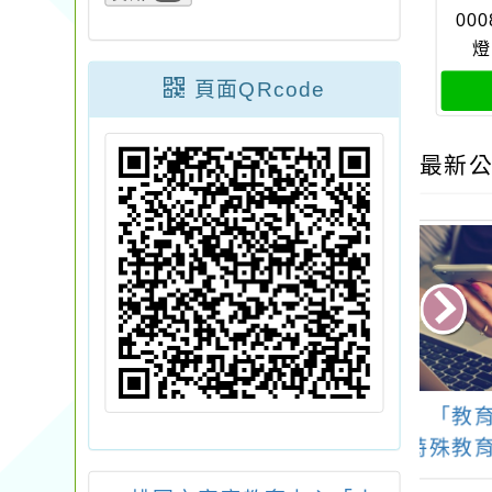
00
燈
頁面QRcode
最新公
學年度青溪國中數
轉知：「教育部獎助
113
優班成果發表會
研發特殊教育教材教
「愛
具實施要點」
親子