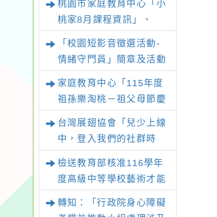
桃園市家庭教育中心「小
桃家8月課程資訊」、
「暑期親子電影營」、
「校園短影音徵選活動-
「祖孫樂淘桃」、「愛
情緒守門員」簡章及活動
『原原』不絕-親子共學
海報，請鼓勵學生踴躍報
家庭教育中心「115年度
同樂會」、「邁向下一站
名參加
祖孫樂淘桃－祖父母節慶
幸福系列講座及成長團
祝活動」
體」海報，惠請貴機關
台灣展翅協會「兒少上線
(學校)運用多元管道宣
中，登入我們的社群時
導。
代！」2026兒少培力工
檢送教育部核准116學年
作坊報名簡章
度高級中等學校藝術才能
班特色招生甄選入學部分
轉知：「行政院身心障礙
招生學校調整國中教育會