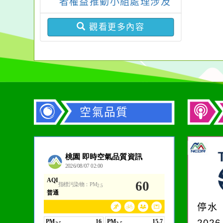
者權益推動小組處理涉及
考錄取門檻相關附件1
違反身心障礙者權利公約
份，請查照。
觀看更多內容
申訴案件作業原則」
空氣品質
作者：網路小語
生活是一面鏡子。你對
它笑，它就對你笑；你
停水
對它哭，它也對你哭。
2026