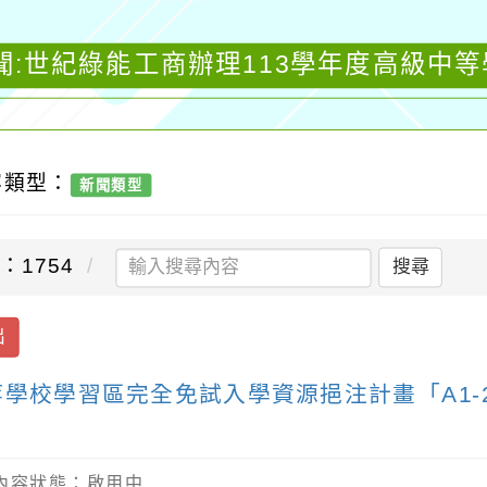
聞:世紀綠能工商辦理113學年度高級中
容類型：
新聞類型
：1754
搜尋
出
等學校學習區完全免試入學資源挹注計畫「A1
/ 內容狀態：啟用中