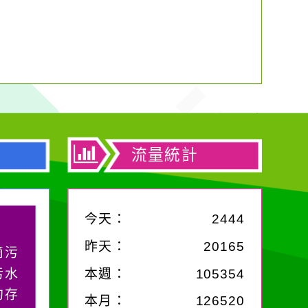
流量統計
今天：
2444
昨天：
20165
中，
，特
本週：
105354
麗的
本月：
126520