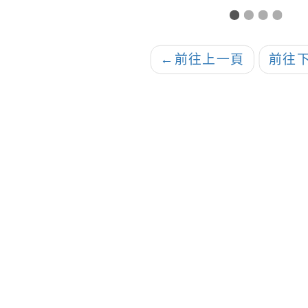
暨招生說明會」招生
病友
海報
←
前往上一頁
前往