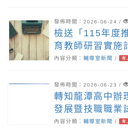
發佈時間：2026-06-24 /
檢送「115年度
育教師研習實施
傳海報1份，請
內容分類：
輔導室新聞
/
有
躍報名參加。
發佈時間：2026-06-23 /
轉知龍潭高中辦理
發展暨技職職業
根夏令營」
內容分類：
輔導室新聞
/
有