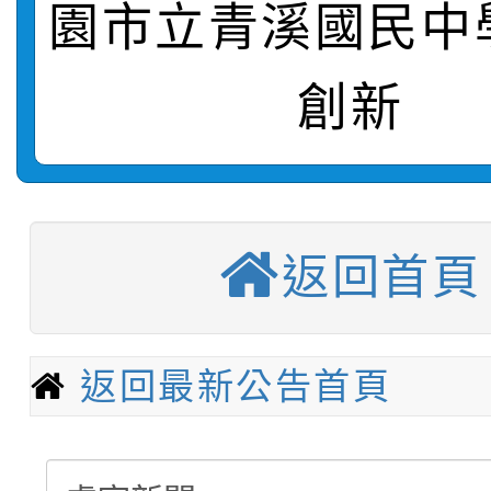
園市立青溪國民中
轉知：桃園市115年度
劇比賽實施要點」及修
畫影片一案
【甄選結果(第11招)】
敬師藝文競賽』實施計
表
創新
【甄選結果(第3招)】公
學年度第1學期第7次代
【甄選結果(第4招)】公
學年度第1學期第9次代
結果(第11招)
返回首頁
【甄選結果(第12招)】
學年度第1學期第9次代
結果(第3招)
轉知：桃園市115學年
學年度第1學期第7次代
結果(第4招)
返回最新公告首頁
轉知：「桃園市115學
賽及師生本土語及新住
結果(第12招)
轉知：「115年金融知
比賽實施要點」
賽實施要點