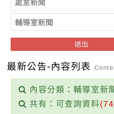
轉知臺中市政府政風處
動辦法」
轉知：「115學年度全
城市手牽手，綠能透明
轉知：桃園市115年度
劇比賽實施要點」及修
畫影片一案
送出
【甄選結果(第11招)】
敬師藝文競賽』實施計
表
【甄選結果(第3招)】公
學年度第1學期第7次代
最新公告-內容列表
Conten
學年度第1學期第9次代
結果(第11招)
結果(第3招)
內容分類：輔導室新
共有：可查詢資料
(74