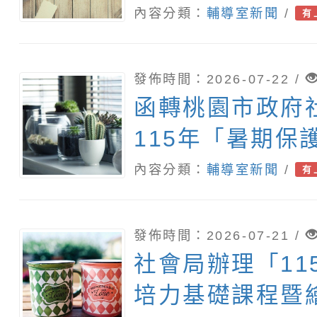
導教師學士後教
內容分類：
輔導室新聞
/
有
(第二階段招生)
助公告周知，請
發佈時間：2026-07-22 /
函轉桃園市政府
115年「暑期保
青春專案」活動
內容分類：
輔導室新聞
/
有
請協助校內公告
報名參加，請查
發佈時間：2026-07-21 /
社會局辦理「11
培力基礎課程暨