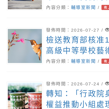
代！」2026兒
內容分類：
輔導室新聞
/
有
坊報名簡章
發佈時間：2026-07-27 /
檢送教育部核准1
高級中等學校藝
色招生甄選入學
內容分類：
輔導室新聞
/
有
校調整國中教育
檻相關附件1份
發佈時間：2026-07-24 /
轉知：「行政院
權益推動小組處