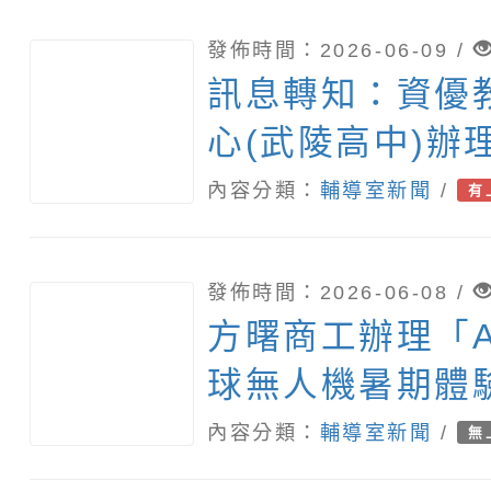
發佈時間：2026-06-09 /
訊息轉知：資優
心(武陵高中)辦理
年度資賦優異學
內容分類：
輔導室新聞
/
有
系列一「光影奇
的五感探險小隊
發佈時間：2026-06-08 /
方曙商工辦理「AI
球無人機暑期體
內容分類：
輔導室新聞
/
無