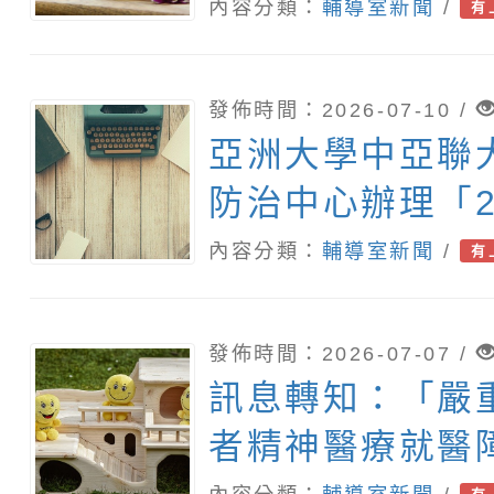
新鮮人」、「數
內容分類：
輔導室新聞
/
有
題」、「青少年
會」、「親密關
發佈時間：2026-07-10 /
坊」、「祖孫樂
亞洲大學中亞聯
片徵件活動」海
防治中心辦理「2
惠請運用多元管
年幸福不迷網：
內容分類：
輔導室新聞
/
有
子營隊」
發佈時間：2026-07-07 /
訊息轉知：「嚴
者精神醫療就醫