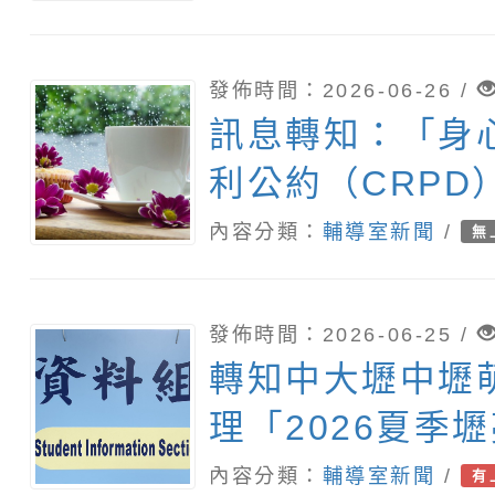
青少年幸福不迷
機親子營隊」，
發佈時間：2026-06-26 /
訊息轉知：「身
利公約（CRPD
家報告條約專要
內容分類：
輔導室新聞
/
無
發佈時間：2026-06-25 /
轉知中大壢中壢
理「2026夏季
營」
內容分類：
輔導室新聞
/
有