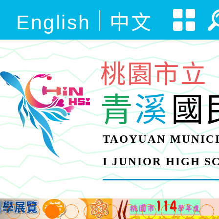
English
中文
桃園市立
青
溪
國
TAOYUAN MUNICI
I JUNIOR HIGH 