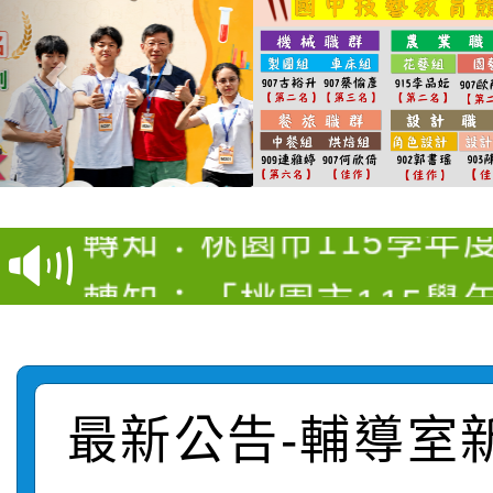
【甄選結果(第4招)】公
【甄選結果(第12招)】
學年度第1學期第9次代
轉知：桃園市115學年
學年度第1學期第7次代
結果(第4招)
轉知：「桃園市115學
賽及師生本土語及新住
結果(第12招)
轉知：「115年金融知
比賽實施要點」
賽實施要點
轉知臺中市政府政風處
動辦法」
最新公告-輔導室
轉知：「115學年度全
城市手牽手，綠能透明