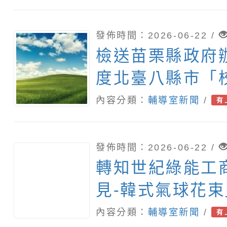
發佈時間：2026-06-22 /
檢送苗栗縣政府辦
度北臺八縣市「
徵選活動-情緒
內容分類：
輔導室新聞
/
有
章及活動海報各
助轉知並鼓勵學
發佈時間：2026-06-22 /
參加。
轉知世紀綠能工
見-韓式氣球花
歡迎學生踴躍報
內容分類：
輔導室新聞
/
有