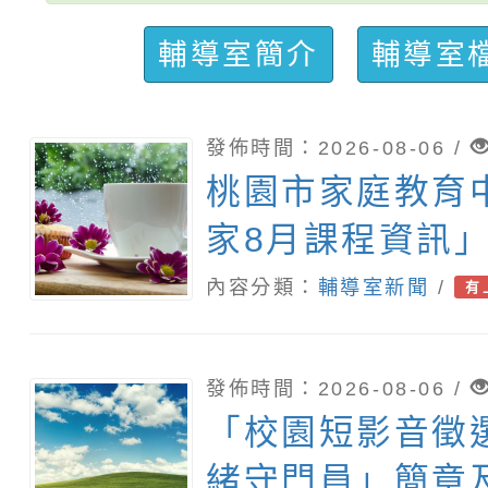
輔導室簡介
輔導室
發佈時間：2026-08-06 /
桃園市家庭教育
家8月課程資訊
親子電影營」、
內容分類：
輔導室新聞
/
有
桃」、「愛『原
親子共學同樂會
發佈時間：2026-08-06 /
下一站幸福系列
「校園短影音徵
團體」海報，惠
緒守門員」簡章