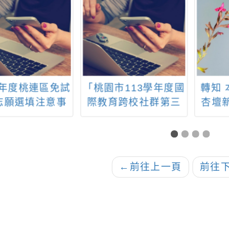
學年度桃連區免試
「桃園市113學年度國
轉知 
志願選填注意事
際教育跨校社群第三
杏壇
領取及繳回報名
次研習工作坊」實施
計畫」
表時間
計畫
質代
計畫
115年
←
前往上一頁
前往
前完
本資
予受