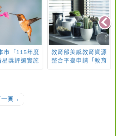
本市「115年度
教育部美感教育資源
『高
新星獎評選實施
整合平臺申請「教育
寫作
及「115年度優
部補助辦理藝術教育
計畫』
理教師推薦實施
活動」
飛英任
」各1份，請於
元－
4月2日(星期四)
現金
下一頁
→
成線上報名及紙
料寄送，逾期不
理，請查照。