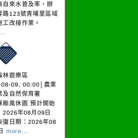
高自來水普及率，辦
昇路123號青埔里區域
施工改接作業。
..
森林遊樂區
-08-09, 00:00│農業
業及自然保育署
豚颱風休園 預計開始
2026年08月09日
復日期：2026年08
0日
more...