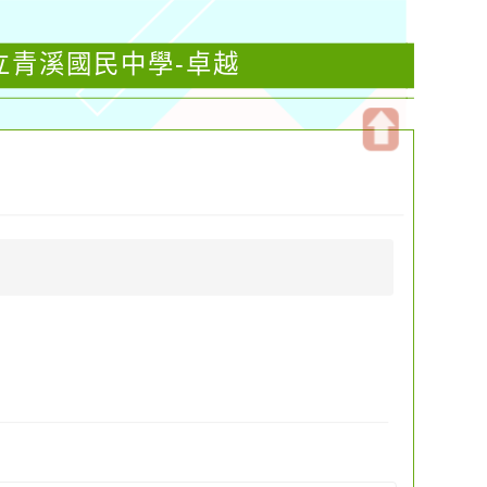
立青溪國民中學-卓越
開
啟
上
方
區
塊