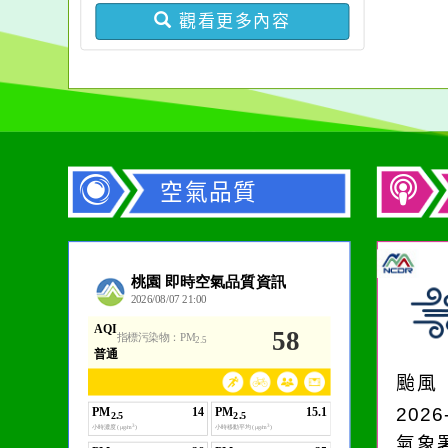
觀看更多內容
空氣品質
作者：網路小語
生活是一面鏡子。你對
它笑，它就對你笑；你
颱風
對它哭，它也對你哭。
2026
氣象