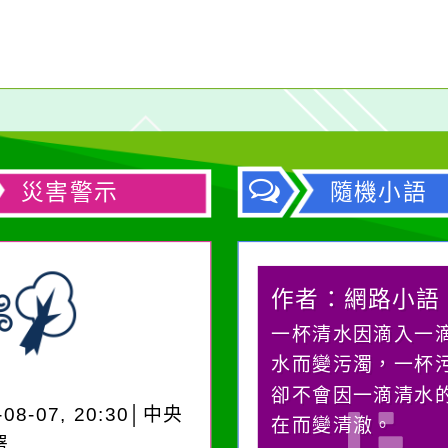
災害警示
隨機小語
作者：網路小語
作者：網路小語
在實現理想的路途中，
一杯清水因滴入一
必須排除一切干擾，特
水而變污濁，一杯
別是要看清那些美麗的
卻不會因一滴清水
-08-07, 20:30│中央
誘惑。
在而變清澈。
署