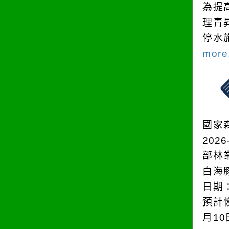
為提
理青
停水
more.
國家
2026
部林
白海
日期：
預計恢
月1