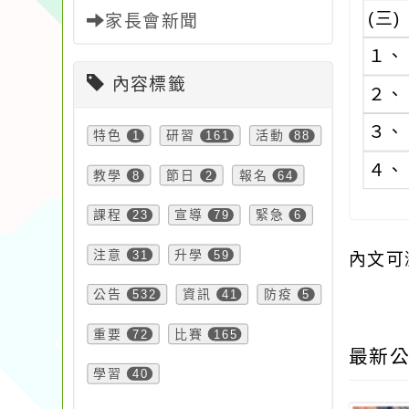
(三)
家長會新聞
１、
內容標籤
２、
３、
特色
1
研習
161
活動
88
４、
教學
8
節日
2
報名
64
課程
23
宣導
79
緊急
6
注意
31
升學
59
內文可
公告
532
資訊
41
防疫
5
重要
72
比賽
165
最新公
學習
40