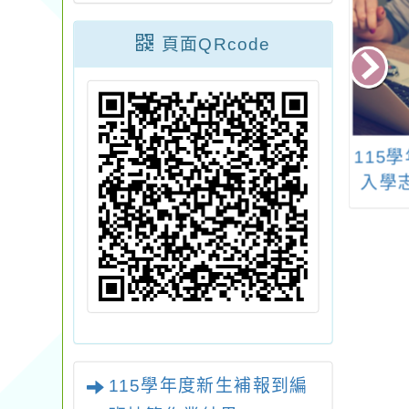
頁面QRcode
期中學教師法律教
桃園市立圖書館八德
115
習營（初階）
分館113年第二季「我
入學
線上學習）
們的島」閱讀推廣活
項、
動宣傳
115學年度新生補報到編