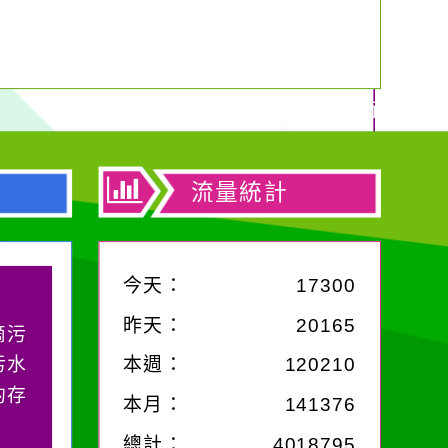
流量統計
今天：
17300
昨天：
20165
滴污
污水
本週：
120210
的存
本月：
141376
總計：
4018795