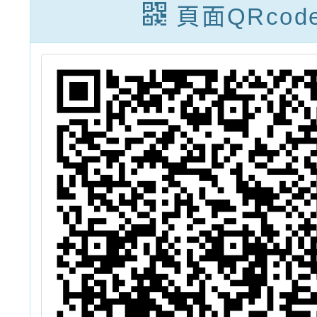
置
知
頁面QRcod