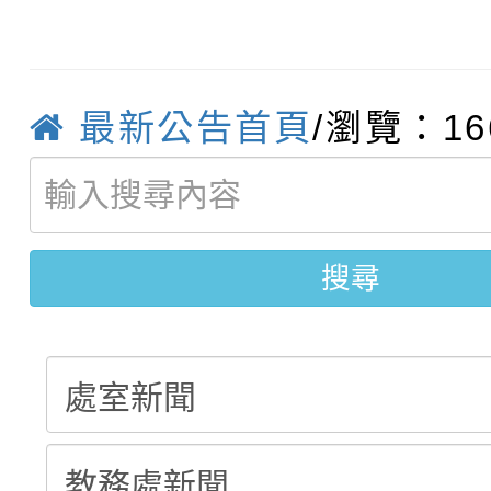
【甄選結果(第4招)】公
學年度第1學期第9次代
結果(第13招)
【甄選結果(第12招)】
學年度第1學期第9次代
結果(第5招)
最新公告首頁
/瀏覽：16
轉知：桃園市115學年
學年度第1學期第7次代
結果(第4招)
轉知：「桃園市115學
賽及師生本土語及新住
結果(第12招)
轉知：「115年金融知
比賽實施要點」
賽實施要點
搜尋
動辦法」