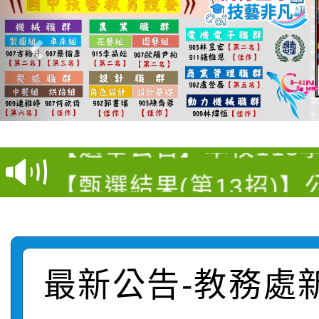
衛生福利部疾病管制署訂
推廣本市公共運輸服務
月3日至9月21日辦理
【選舉公告】本校115
屬員工、師生及家長 
用，防疫一體齊行動」
【甄選結果(第13招)】
評審委員會」及「教師
「我的減碳存摺2.0」
動
【甄選結果(第5招)】公
學年度第1學期第7次代
員會」之票選委員選舉
【甄選結果(第4招)】公
學年度第1學期第9次代
結果(第13招)
最新公告-教務處
【甄選結果(第12招)】
學年度第1學期第9次代
結果(第5招)