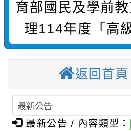
轉知：桃園市115學年
學年度第1學期第7次代
育部國民及學前教
結果(第4招)
轉知：「桃園市115學
賽及師生本土語及新住
結果(第12招)
理114年度「高
轉知：「115年金融知
比賽實施要點」
賽實施要點
衛生福利部疾病管制署訂
動辦法」
推廣本市公共運輸服務
月3日至9月21日辦理
返回首頁
【選舉公告】本校115
屬員工、師生及家長 
用，防疫一體齊行動」
【甄選結果(第13招)】
評審委員會」及「教師
「我的減碳存摺2.0」
動
【甄選結果(第5招)】公
學年度第1學期第7次代
員會」之票選委員選舉
最新公告 / 內容類型：