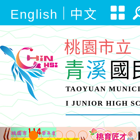
English
中文
桃園市立
青
溪
國
TAOYUAN MUNICI
I JUNIOR HIGH 