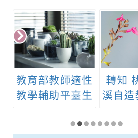
科
教育部教師適性
轉知 
理
教學輔助平臺生
溪自造
五
成式AI學伴研究
技中心
」
基地學校徵件須
月份