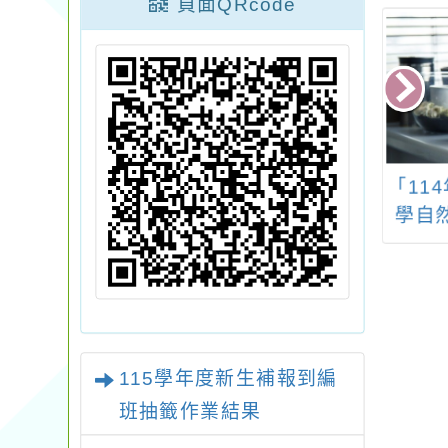
頁面QRcode
自造教育及科技
「2025屏東文學獎」
「11
14年4月份教師
學自
能研習計畫
操作
中
115學年度新生補報到編
班抽籤作業結果