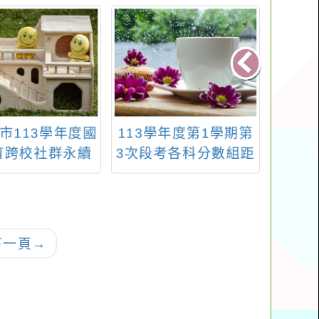
市113學年度國
113學年度第1學期第
臺北
育跨校社群永續
3次段考各科分數組距
「第
教師研習」實施
區間人數統計
國際
計畫
下一頁
→