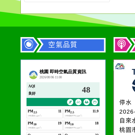
空氣品質
作者：網路小語
生活是一面鏡子。你對
它笑，它就對你笑；你
停水
對它哭，它也對你哭。
2026
自來
桃園