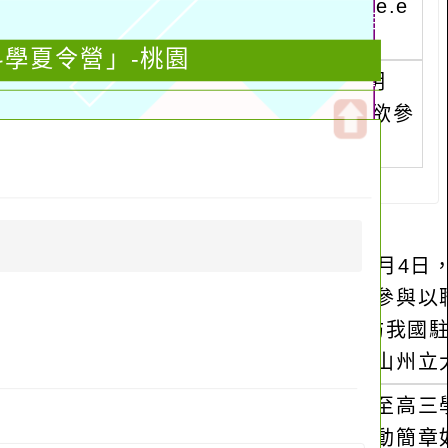
科學夏令營」-桃園
開
啟
上
方
區
塊