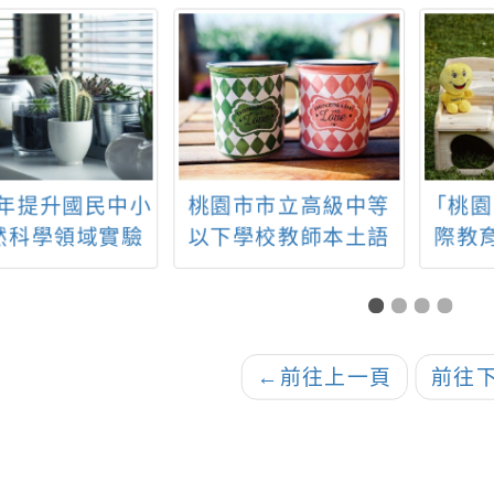
4年提升國民中小
桃園市市立高級中等
「桃園
然科學領域實驗
以下學校教師本土語
際教
能力計畫—國
言能力認證獎勵 要點
城鄉
、國小場次
←
前往上一頁
前往