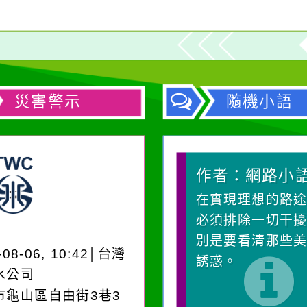
災害警示
隨機小語
作者：網路小語
作者：網路小語
一杯清水因滴入一滴污
在實現理想的路途
水而變污濁，一杯污水
必須排除一切干擾
卻不會因一滴清水的存
別是要看清那些美
-08-06, 10:42│台灣
在而變清澈。
誘惑。
水公司
市龜山區自由街3巷3