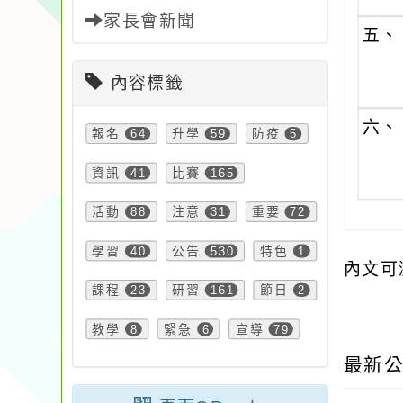
家長會新聞
五、
內容標籤
六、
報名
64
升學
59
防疫
5
資訊
41
比賽
165
活動
88
注意
31
重要
72
學習
40
公告
530
特色
1
內文可
課程
23
研習
161
節日
2
教學
8
緊急
6
宣導
79
最新公