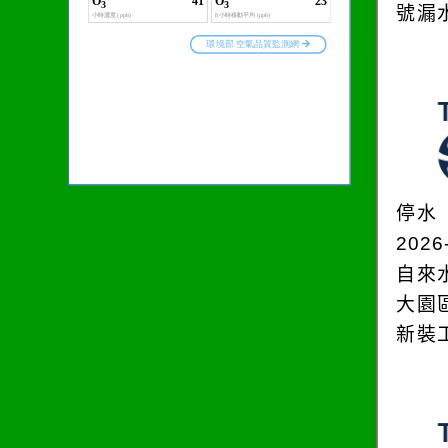
號漏
停水
2026
自來
大園
新裝