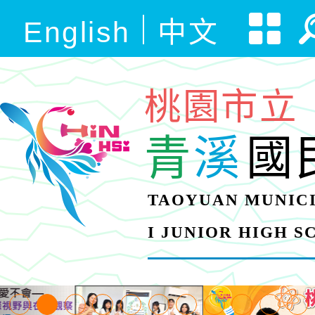
English
中文
桃園市立
青
溪
國
TAOYUAN MUNICI
I JUNIOR HIGH 