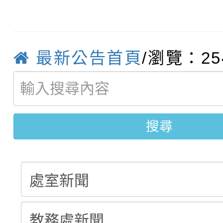
轉知臺中市政府政風處
動辦法」
轉知：「115學年度全
城市手牽手，綠能透明
最新公告首頁
/瀏覽：25
轉知：桃園市115年度
劇比賽實施要點」及修
畫影片一案
【甄選結果(第11招)】
敬師藝文競賽』實施計
表
搜尋
【甄選結果(第3招)】公
學年度第1學期第7次代
學年度第1學期第9次代
結果(第11招)
結果(第3招)