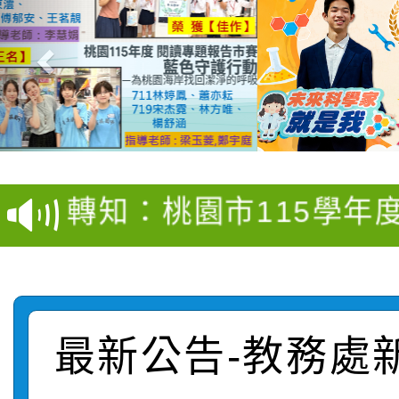
【甄選結果(第4招)】公
【甄選結果(第12招)】
學年度第1學期第9次代
轉知：桃園市115學年
學年度第1學期第7次代
結果(第4招)
轉知：「桃園市115學
賽及師生本土語及新住
結果(第12招)
轉知：「115年金融知
比賽實施要點」
賽實施要點
轉知臺中市政府政風處
動辦法」
最新公告-教務處
轉知：「115學年度全
城市手牽手，綠能透明