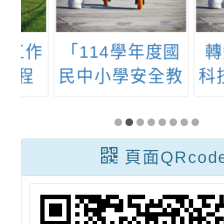
作
「114學年度國
轉知 
程
民中小學安全教
科技學
育重點學校計
理「1
畫」說明會
資訊安
習活動
頁面QRcod