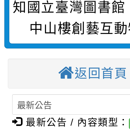
知國立臺灣圖書館「
轉知：桃園市115年度
劇比賽實施要點」及修
畫影片一案
中山樓創藝互動
【甄選結果(第11招)】
敬師藝文競賽』實施計
表
【甄選結果(第3招)】公
學年度第1學期第7次代
【甄選結果(第4招)】公
學年度第1學期第9次代
結果(第11招)
返回首頁
【甄選結果(第12招)】
學年度第1學期第9次代
結果(第3招)
轉知：桃園市115學年
學年度第1學期第7次代
結果(第4招)
轉知：「桃園市115學
賽及師生本土語及新住
結果(第12招)
最新公告 / 內容類型：
轉知：「115年金融知
比賽實施要點」
賽實施要點