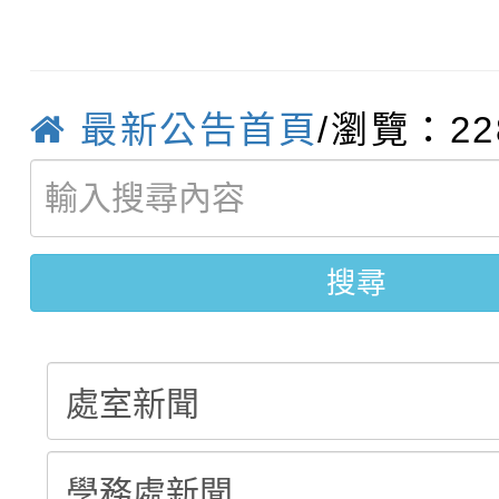
轉知臺中市政府政風處
動辦法」
轉知：「115學年度全
城市手牽手，綠能透明
最新公告首頁
/瀏覽：22
轉知：桃園市115年度
劇比賽實施要點」及修
畫影片一案
【甄選結果(第11招)】
敬師藝文競賽』實施計
表
搜尋
【甄選結果(第3招)】公
學年度第1學期第7次代
學年度第1學期第9次代
結果(第11招)
結果(第3招)