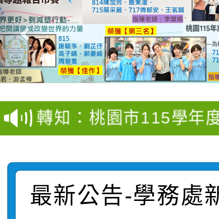
【甄選結果(第4招)】公
【甄選結果(第12招)】
學年度第1學期第9次代
轉知：桃園市115學年
學年度第1學期第7次代
結果(第4招)
轉知：「桃園市115學
賽及師生本土語及新住
結果(第12招)
轉知：「115年金融知
比賽實施要點」
賽實施要點
最新公告-學務處
轉知臺中市政府政風處
動辦法」