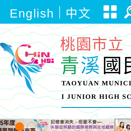
English
中文
桃園市立
青
溪
國
TAOYUAN MUNICI
I JUNIOR HIGH 