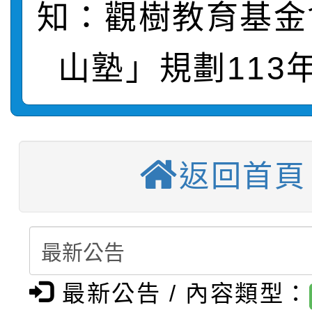
轉知：「115學年度全
城市手牽手，綠能透明
知：觀樹教育基金
轉知：桃園市115年度
劇比賽實施要點」及修
畫影片一案
山塾」規劃113
【甄選結果(第11招)】
敬師藝文競賽』實施計
表
【甄選結果(第3招)】公
學年度第1學期第7次代
【甄選結果(第4招)】公
學年度第1學期第9次代
結果(第11招)
返回首頁
【甄選結果(第12招)】
學年度第1學期第9次代
結果(第3招)
轉知：桃園市115學年
學年度第1學期第7次代
結果(第4招)
轉知：「桃園市115學
賽及師生本土語及新住
結果(第12招)
最新公告 / 內容類型：
轉知：「115年金融知
比賽實施要點」
賽實施要點