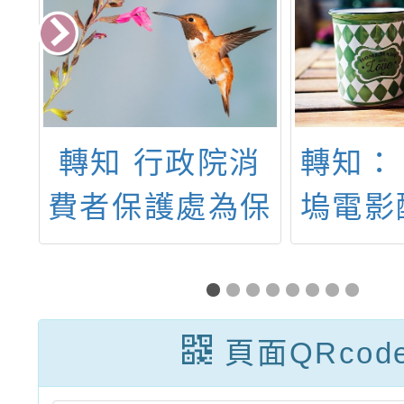
消
轉知：「《好萊
函轉中
保
塢電影配樂》交
國團辦
間
響音樂會」
園國民
活
115
權
動簡
頁面QRcod
。