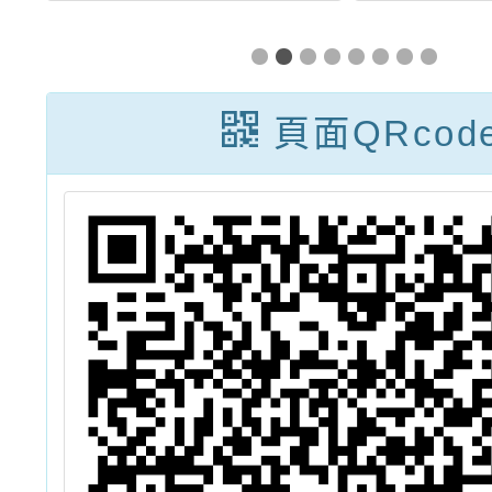
5
渡自然公園管理
國中小
罪
處辦理「2025
比
意
關渡國際自然藝
頁面QRcod
動
術季」之開幕嘉
年華活動海報電
子檔