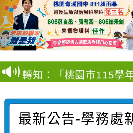
【甄選結果(第4招)】公
【甄選結果(第12招)】
學年度第1學期第9次代
轉知：桃園市115學年
學年度第1學期第7次代
結果(第4招)
轉知：「桃園市115學
賽及師生本土語及新住
結果(第12招)
轉知：「115年金融知
比賽實施要點」
賽實施要點
轉知臺中市政府政風處
動辦法」
最新公告-學務處
轉知：「115學年度全
城市手牽手，綠能透明