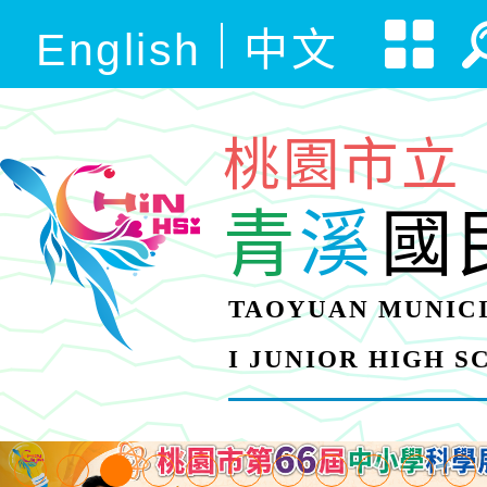
English
中文
桃園市立
青
溪
國
TAOYUAN MUNICI
I JUNIOR HIGH 