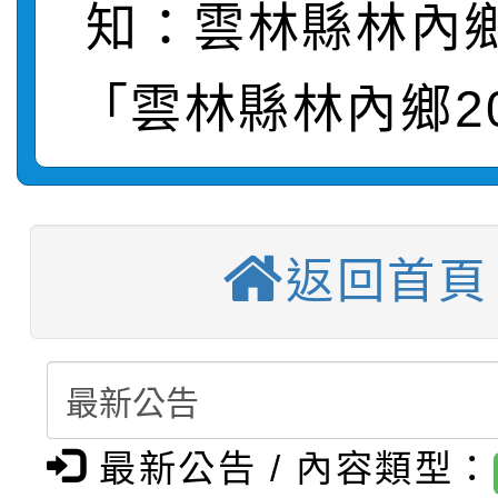
轉知：桃園市115年度
劇比賽實施要點」及修
畫影片一案
知：雲林縣林內
【甄選結果(第11招)】
敬師藝文競賽』實施計
表
「雲林縣林內鄉20
【甄選結果(第3招)】公
學年度第1學期第7次代
【甄選結果(第4招)】公
學年度第1學期第9次代
結果(第11招)
【甄選結果(第12招)】
學年度第1學期第9次代
結果(第3招)
返回首頁
轉知：桃園市115學年
學年度第1學期第7次代
結果(第4招)
轉知：「桃園市115學
賽及師生本土語及新住
結果(第12招)
轉知：「115年金融知
比賽實施要點」
賽實施要點
最新公告 / 內容類型：