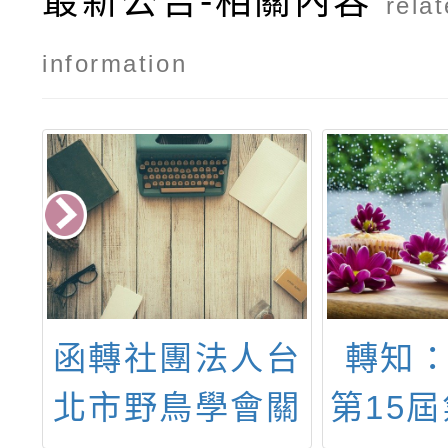
最新公告-相關內容
rela
海報
時間
information
夏
函轉社團法人台
轉知：
意
北市野鳥學會關
第15