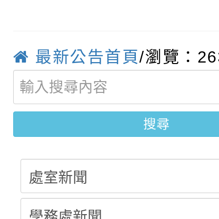
轉知臺中市政府政風處
動辦法」
轉知：「115學年度全
城市手牽手，綠能透明
轉知：桃園市115年度
劇比賽實施要點」及修
最新公告首頁
/瀏覽：26
畫影片一案
【甄選結果(第11招)】
敬師藝文競賽』實施計
表
【甄選結果(第3招)】公
學年度第1學期第7次代
搜尋
學年度第1學期第9次代
結果(第11招)
結果(第3招)