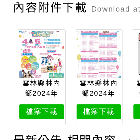
內容附件下載
Download a
雲林縣林內
雲林縣林內
鄉2024年
鄉2024年
愛護河川珍
愛護河川珍
檔案下載
檔案下載
惜水資源宣
惜水資源宣
導暨紫斑蝶
導暨紫斑蝶
季活動宣傳
季活動活動