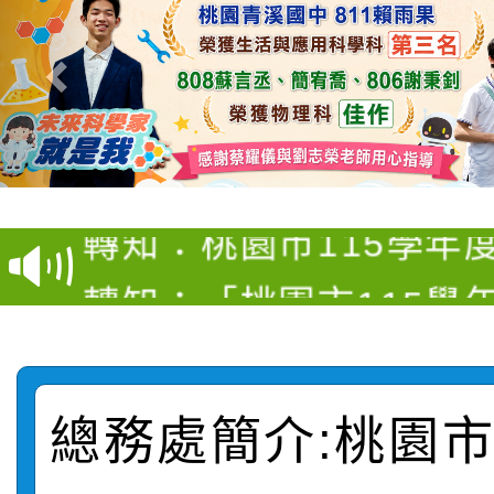
【甄選結果(第4招)】公
【甄選結果(第12招)】
學年度第1學期第9次代
轉知：桃園市115學年
學年度第1學期第7次代
結果(第4招)
轉知：「桃園市115學
賽及師生本土語及新住
結果(第12招)
轉知：「115年金融知
比賽實施要點」
賽實施要點
轉知臺中市政府政風處
動辦法」
總務處簡介:桃園
轉知：「115學年度全
城市手牽手，綠能透明