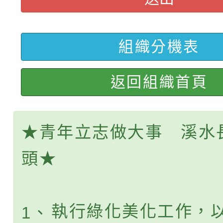
轉知臺中市政府政風處
動辦法」
轉知：「115學年度全
城市手牽手，綠能透明
組織分機表
轉知：桃園市115年度
劇比賽實施要點」及修
畫影片一案
返回組織首頁
【甄選結果(第11招)】
敬師藝文競賽』實施計
表
【甄選結果(第3招)】公
學年度第1學期第7次代
★青年立志做大事 溪水
學年度第1學期第9次代
結果(第11招)
頭★
結果(第3招)
執行綠化美化工作，
1、