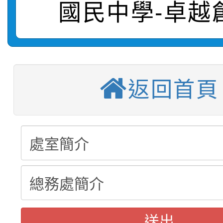
國民中學-卓越
轉知：桃園市115年度
劇比賽實施要點」及修
畫影片一案
【甄選結果(第11招)】
敬師藝文競賽』實施計
表
【甄選結果(第3招)】公
學年度第1學期第7次代
返回首頁
【甄選結果(第4招)】公
學年度第1學期第9次代
結果(第11招)
【甄選結果(第12招)】
學年度第1學期第9次代
結果(第3招)
轉知：桃園市115學年
學年度第1學期第7次代
結果(第4招)
轉知：「桃園市115學
賽及師生本土語及新住
結果(第12招)
轉知：「115年金融知
比賽實施要點」
賽實施要點
送出