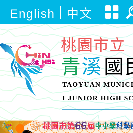
English
中文
桃園市立
青
溪
國
TAOYUAN MUNICI
I JUNIOR HIGH 