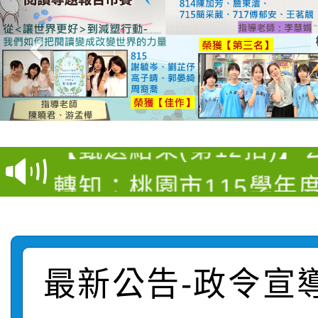
【甄選結果(第4招)】公
【甄選結果(第12招)】
學年度第1學期第9次代
轉知：桃園市115學年
學年度第1學期第7次代
結果(第4招)
轉知：「桃園市115學
賽及師生本土語及新住
結果(第12招)
轉知：「115年金融知
比賽實施要點」
賽實施要點
最新公告-政令宣
轉知臺中市政府政風處
動辦法」