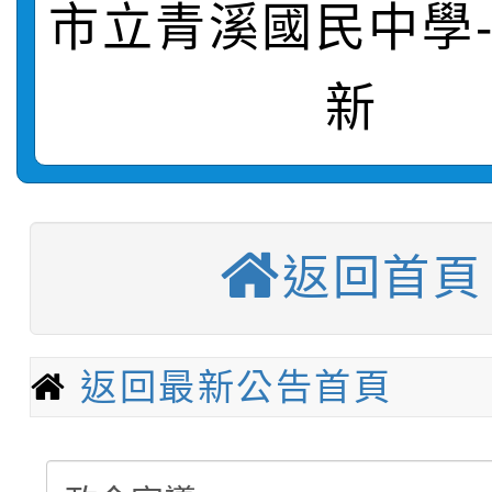
市立青溪國民中學
轉知：「115學年度全
城市手牽手，綠能透明
轉知：桃園市115年度
劇比賽實施要點」及修
畫影片一案
新
【甄選結果(第11招)】
敬師藝文競賽』實施計
表
【甄選結果(第3招)】公
學年度第1學期第7次代
返回首頁
【甄選結果(第4招)】公
學年度第1學期第9次代
結果(第11招)
【甄選結果(第12招)】
學年度第1學期第9次代
結果(第3招)
返回最新公告首頁
轉知：桃園市115學年
學年度第1學期第7次代
結果(第4招)
轉知：「桃園市115學
賽及師生本土語及新住
結果(第12招)