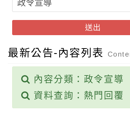
轉知：「115年金融知
比賽實施要點」
賽實施要點
轉知臺中市政府政風處
動辦法」
送出
轉知：「115學年度全
城市手牽手，綠能透明
最新公告-內容列表
轉知：桃園市115年度
劇比賽實施要點」及修
畫影片一案
Conten
【甄選結果(第11招)】
敬師藝文競賽』實施計
表
內容分類：政令宣導
【甄選結果(第3招)】公
學年度第1學期第7次代
資料查詢：熱門回覆
學年度第1學期第9次代
結果(第11招)
結果(第3招)