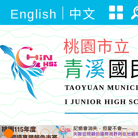
English
中文
桃園市立
青
溪
國
TAOYUAN MUNICI
I JUNIOR HIGH 