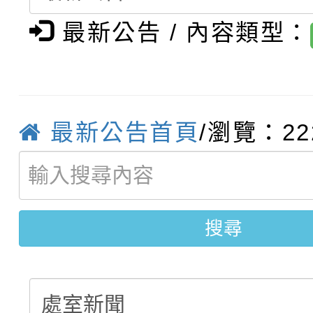
最新公告 / 內容類型：
轉知：桃園市115學年
學年度第1學期第7次代
結果(第4招)
轉知：「桃園市115學
賽及師生本土語及新住
結果(第12招)
轉知：「115年金融知
比賽實施要點」
賽實施要點
最新公告首頁
/瀏覽：22
轉知臺中市政府政風處
動辦法」
轉知：「115學年度全
城市手牽手，綠能透明
劇比賽實施要點」及修
畫影片一案
搜尋
表