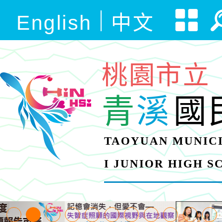
English
中文
桃園市立
青
溪
國
TAOYUAN MUNICI
I JUNIOR HIGH 