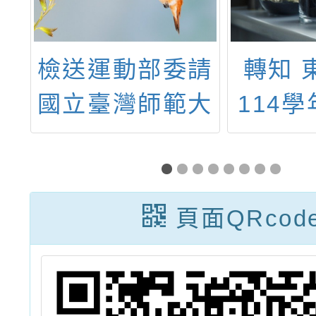
請
轉知 東泰高中
轉知：
大
114學年度運動
少年暑
學
績優生甄選訊
(現代
增
息。
營-國
得
國青少
頁面QRcod
共
學營(
育
營
n