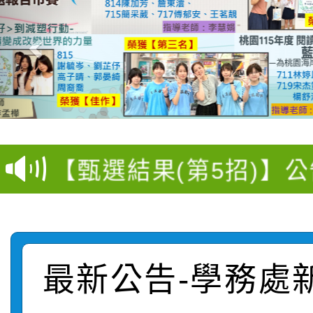
【選舉公告】本校115
【甄選結果(第13招)】
評審委員會」及「教師
【甄選結果(第5招)】公
學年度第1學期第7次代
員會」之票選委員選舉
【甄選結果(第4招)】公
學年度第1學期第9次代
結果(第13招)
【甄選結果(第12招)】
學年度第1學期第9次代
結果(第5招)
最新公告-學務處
轉知：桃園市115學年
學年度第1學期第7次代
結果(第4招)