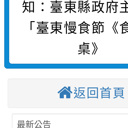
轉知：「桃園市115學
賽及師生本土語及新住
結果(第12招)
知：臺東縣政府
轉知：「115年金融知
比賽實施要點」
賽實施要點
「臺東慢食節《
轉知臺中市政府政風處
動辦法」
桌》
轉知：「115學年度全
城市手牽手，綠能透明
【選舉公告】本校115
劇比賽實施要點」及修
畫影片一案
【甄選結果(第13招)】
評審委員會」及「教師
表
返回首頁
【甄選結果(第5招)】公
學年度第1學期第7次代
員會」之票選委員選舉
【甄選結果(第4招)】公
學年度第1學期第9次代
結果(第13招)
【甄選結果(第12招)】
學年度第1學期第9次代
結果(第5招)