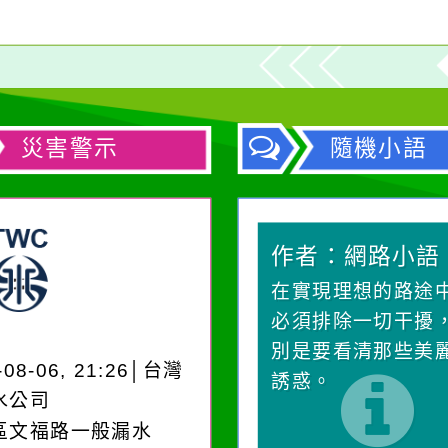
災害警示
隨機小語
作者：網路小語
作者：網路小語
一杯清水因滴入一滴污
在實現理想的路途
水而變污濁，一杯污水
必須排除一切干擾
卻不會因一滴清水的存
別是要看清那些美
-08-06, 21:26│台灣
在而變清澈。
誘惑。
水公司
區文福路一般漏水