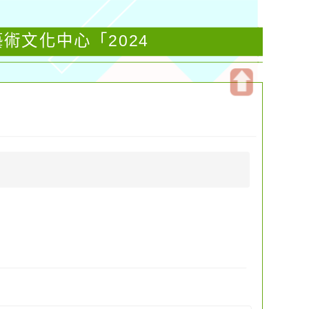
術文化中心「2024
開
啟
上
方
區
塊