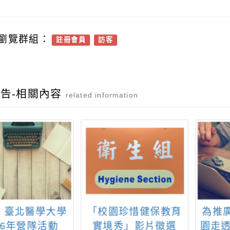
瀏覽群組：
註冊會員
訪客
告-相關內容
related information
：臺北醫學大學
「校園珍惜健保教育
為推
26年營隊活動
實境秀」影片徵選
園走透