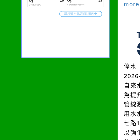
more.
停水
2026
自來
為提
管線
用水
七路
以強