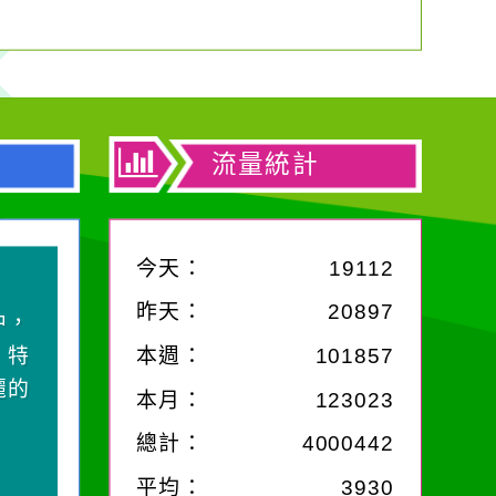
流量統計
今天：
19112
昨天：
20897
中，
，特
本週：
101857
麗的
本月：
123023
總計：
4000442
平均：
3930