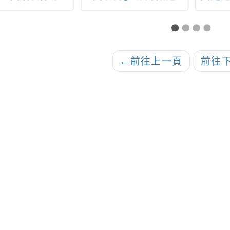
跑平
計畫
助公
並轉
←
前往上一頁
前往
與