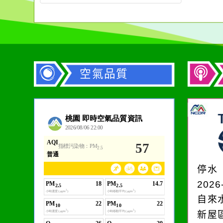
空氣品質
作者：網路小語
生活是一面鏡子。你對
它笑，它就對你笑；你
停水
對它哭，它也對你哭。
2026
自來
新屋