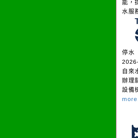
能，
水服
停水
2026
自來
辦理
設備
more.