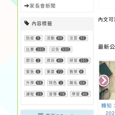
家長會新聞
內文可
內容標籤
防疫
5
活動
88
注意
31
最新公
比賽
165
公告
532
節日
2
資訊
41
研習
161
緊急
6
重要
72
教學
8
升學
59
特色
1
報名
64
課程
23
宣導
79
學習
40
：校園宣傳兒童
轉知台灣社區棒球推
轉知
公約CRC活動
廣協會提供「114學年
20