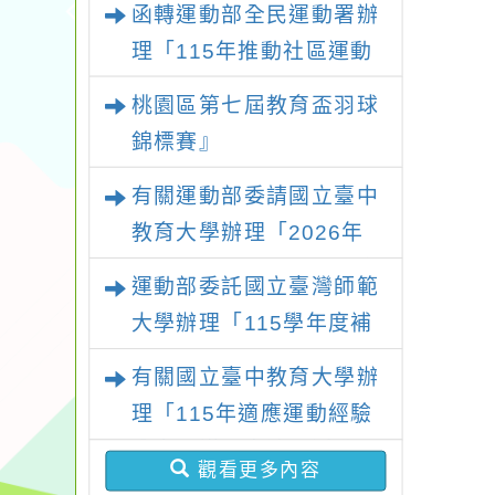
函轉運動部全民運動署辦
理「115年推動社區運動
俱樂部營運增能研習計
桃園區第七屆教育盃羽球
畫」1 份，請踴躍報名參
錦標賽』
加並本權責核予出席人員
有關運動部委請國立臺中
公(差)假登記
教育大學辦理「2026年
『王牌愛／礙運動』適應
運動部委託國立臺灣師範
運動系列徵選頒獎典禮暨
大學辦理「115學年度補
適應體育成果展」
助身心障礙運動推廣計
有關國立臺中教育大學辦
畫」延長收件期限至115
理「115年適應運動經驗
年7月31日止，請踴躍提
分享及議題交流」活動，
報計畫書及經費表
觀看更多內容
請踴躍報名參加