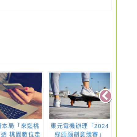
廣本局「來迄桃
東元電機辦理「2024
★11
透 桃園數位走
綠頭腦創意競賽」
團志