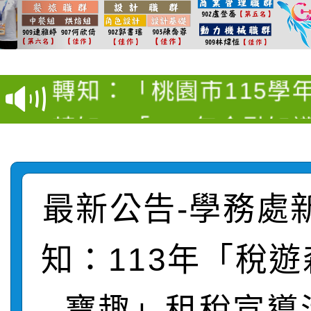
【甄選結果(第12招)】
學年度第1學期第9次代
轉知：桃園市115學年
學年度第1學期第7次代
結果(第4招)
轉知：「桃園市115學
賽及師生本土語及新住
結果(第12招)
轉知：「115年金融知
比賽實施要點」
賽實施要點
轉知臺中市政府政風處
動辦法」
轉知：「115學年度全
城市手牽手，綠能透明
最新公告-學務處
轉知：桃園市115年度
劇比賽實施要點」及修
畫影片一案
知：113年「稅
【甄選結果(第11招)】
敬師藝文競賽』實施計
表
寶趣」租稅宣導
【甄選結果(第3招)】公
學年度第1學期第7次代