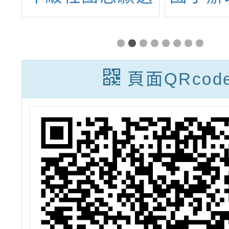
動
填表單連結☆
區教師
習
波盪漾
，
獨木
頁面QRcod
學
參
。