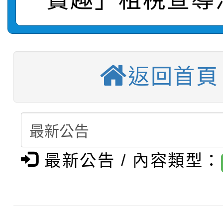
【甄選結果(第4招)】公
學年度第1學期第9次代
結果(第11招)
【甄選結果(第12招)】
學年度第1學期第9次代
結果(第3招)
返回首頁
轉知：桃園市115學年
學年度第1學期第7次代
結果(第4招)
轉知：「桃園市115學
賽及師生本土語及新住
結果(第12招)
轉知：「115年金融知
比賽實施要點」
賽實施要點
最新公告 / 內容類型：
轉知臺中市政府政風處
動辦法」
轉知：「115學年度全
城市手牽手，綠能透明
轉知：桃園市115年度
劇比賽實施要點」及修
畫影片一案