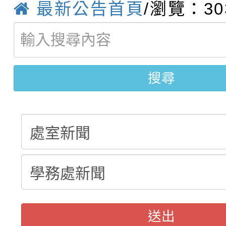
最新公告首頁
/瀏覽：30
【甄選結果(第11招)】
敬師藝文競賽』實施計
表
【甄選結果(第3招)】公
學年度第1學期第7次代
學年度第1學期第9次代
結果(第11招)
搜尋
結果(第3招)
送出