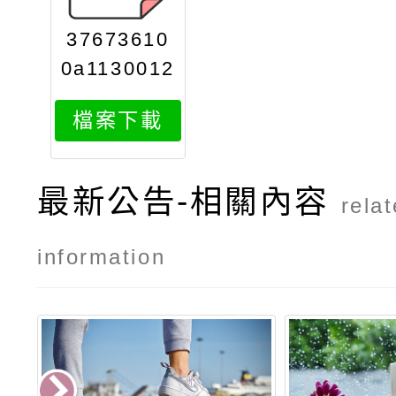
37673610
0a1130012
554attach
檔案下載
1
最新公告-相關內容
rela
information