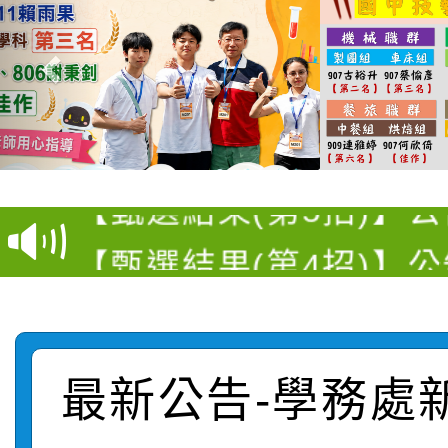
【選舉公告】本校115
【甄選結果(第13招)】
評審委員會」及「教師
【甄選結果(第5招)】公
學年度第1學期第7次代
員會」之票選委員選舉
【甄選結果(第4招)】公
學年度第1學期第9次代
結果(第13招)
【甄選結果(第12招)】
學年度第1學期第9次代
結果(第5招)
轉知：桃園市115學年
學年度第1學期第7次代
結果(第4招)
最新公告-學務處
轉知：「桃園市115學
賽及師生本土語及新住
結果(第12招)