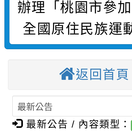
辦理「桃園市參加
轉知：「115年金融知
比賽實施要點」
賽實施要點
轉知臺中市政府政風處
動辦法」
全國原住民族運
轉知：「115學年度全
城市手牽手，綠能透明
【選舉公告】本校115
劇比賽實施要點」及修
畫影片一案
【甄選結果(第13招)】
評審委員會」及「教師
表
返回首頁
【甄選結果(第5招)】公
學年度第1學期第7次代
員會」之票選委員選舉
【甄選結果(第4招)】公
學年度第1學期第9次代
結果(第13招)
【甄選結果(第12招)】
學年度第1學期第9次代
結果(第5招)
最新公告 / 內容類型：