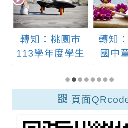
人
轉知：桃園市
轉知：
理
113學年度學生
國中
3
音樂比賽實施要
賽
點
頁面QRcod