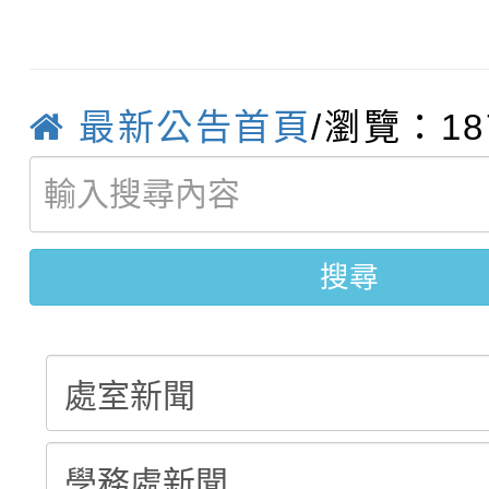
轉知：桃園市115學年
學年度第1學期第7次代
結果(第4招)
轉知：「桃園市115學
賽及師生本土語及新住
結果(第12招)
最新公告首頁
/瀏覽：18
轉知：「115年金融知
比賽實施要點」
賽實施要點
轉知臺中市政府政風處
動辦法」
轉知：「115學年度全
城市手牽手，綠能透明
搜尋
劇比賽實施要點」及修
畫影片一案
表