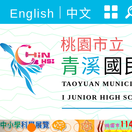
English
中文
桃園市立
青
溪
國
TAOYUAN MUNICI
I JUNIOR HIGH 