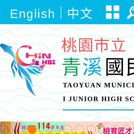
English
中文
桃園市立
青
溪
國
TAOYUAN MUNICI
I JUNIOR HIGH 