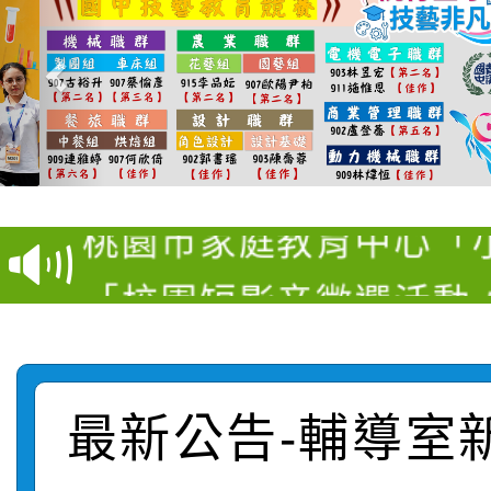
【甄選結果(第11招)】
【甄選結果(第3招)】公
學年度第1學期第7次代
桃園市家庭教育中心「
學年度第1學期第9次代
結果(第11招)
「校園短影音徵選活動
程資訊」、「暑期親子
結果(第3招)
115學年度新生訓練注
員」簡章及活動海報，
「祖孫樂淘桃」、「愛
115學年度新生補報到
踴躍報名參加
絕-親子共學同樂會」
最新公告-輔導室
【甄選結果(第10招)】
結果
站幸福系列講座及成長