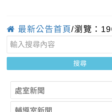
115學年度新生補報到
踴躍報名參加
絕-親子共學同樂會」
【甄選結果(第10招)】
結果
站幸福系列講座及成長
最新公告首頁
/瀏覽：19
【甄選結果(第2招)】公
學年度第1學期第7次代
報，惠請貴機關(學校)
轉知：本市公務人員協會
學年度第1學期第9次代
結果(第10招)
宣導。
函轉運動部全民運動署辦
9月16日本府B2大禮堂
結果(第2招)
搜尋
推動社區運動俱樂部營
1次會員大會暨第7屆會
計畫」1 份，請踴躍報
權責核予出席人員公(差