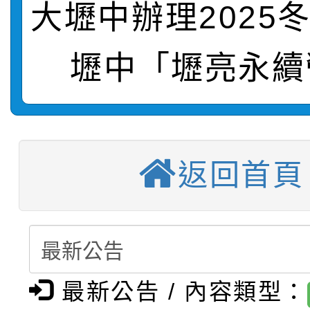
大壢中辦理2025
【甄選結果(第2招)】公
學年度第1學期第7次代
報，惠請貴機關(學校)
轉知：本市公務人員協會
學年度第1學期第9次代
結果(第10招)
壢中「壢亮永續
宣導。
函轉運動部全民運動署辦
9月16日本府B2大禮堂
結果(第2招)
【甄選結果(第11招)】
推動社區運動俱樂部營
1次會員大會暨第7屆會
返回首頁
【甄選結果(第3招)】公
學年度第1學期第7次代
計畫」1 份，請踴躍報
桃園市家庭教育中心「
學年度第1學期第9次代
結果(第11招)
權責核予出席人員公(差
「校園短影音徵選活動
程資訊」、「暑期親子
結果(第3招)
115學年度新生訓練注
員」簡章及活動海報，
「祖孫樂淘桃」、「愛
最新公告 / 內容類型：